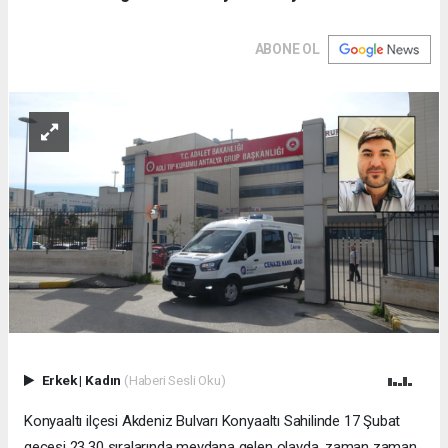
ABONE OL
Erkek
|
Kadın
(Haberi Sesli Oku)
Konyaaltı ilçesi Akdeniz Bulvarı Konyaaltı Sahilinde 17 Şubat
gecesi 23.30 sıralarında meydana gelen olayda, zaman zaman