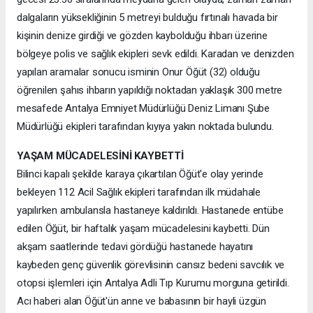
dalgaların yüksekliğinin 5 metreyi bulduğu fırtınalı havada bir
kişinin denize girdiği ve gözden kaybolduğu ihbarı üzerine
bölgeye polis ve sağlık ekipleri sevk edildi. Karadan ve denizden
yapılan aramalar sonucu isminin Onur Öğüt (32) olduğu
öğrenilen şahıs ihbarın yapıldığı noktadan yaklaşık 300 metre
mesafede Antalya Emniyet Müdürlüğü Deniz Limanı Şube
Müdürlüğü ekipleri tarafından kıyıya yakın noktada bulundu.
YAŞAM MÜCADELESİNİ KAYBETTİ
Bilinci kapalı şekilde karaya çıkartılan Öğüt'e olay yerinde
bekleyen 112 Acil Sağlık ekipleri tarafından ilk müdahale
yapılırken ambulansla hastaneye kaldırıldı. Hastanede entübe
edilen Öğüt, bir haftalık yaşam mücadelesini kaybetti. Dün
akşam saatlerinde tedavi gördüğü hastanede hayatını
kaybeden genç güvenlik görevlisinin cansız bedeni savcılık ve
otopsi işlemleri için Antalya Adli Tıp Kurumu morguna getirildi.
Acı haberi alan Öğüt'ün anne ve babasının bir hayli üzgün