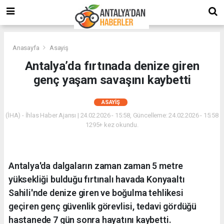
Anasayfa
Asayiş
Antalya’da fırtınada denize giren
genç yaşam savaşını kaybetti
ASAYIŞ
(İHA) - İhlas Haber Ajansı | 24.02.2026 - 15:58, Güncelleme: 24.02.2026 - 15:58
1295+ kez okundu.
Antalya'da dalgaların zaman zaman 5 metre
yüksekliği bulduğu fırtınalı havada Konyaaltı
Sahili'nde denize giren ve boğulma tehlikesi
geçiren genç güvenlik görevlisi, tedavi gördüğü
hastanede 7 gün sonra hayatını kaybetti.