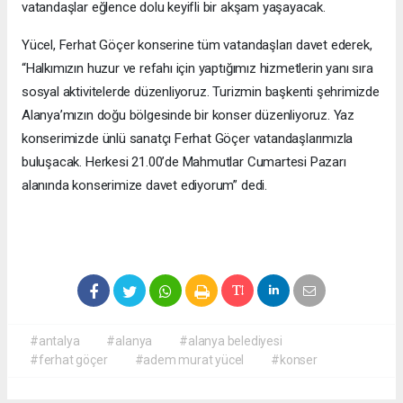
vatandaşlar eğlence dolu keyifli bir akşam yaşayacak.
Yücel, Ferhat Göçer konserine tüm vatandaşları davet ederek,
“Halkımızın huzur ve refahı için yaptığımız hizmetlerin yanı sıra
sosyal aktivitelerde düzenliyoruz. Turizmin başkenti şehrimizde
Alanya’mızın doğu bölgesinde bir konser düzenliyoruz. Yaz
konserimizde ünlü sanatçı Ferhat Göçer vatandaşlarımızla
buluşacak. Herkesi 21.00’de Mahmutlar Cumartesi Pazarı
alanında konserimize davet ediyorum” dedi.
#antalya
#alanya
#alanya belediyesi
#ferhat göçer
#adem murat yücel
#konser