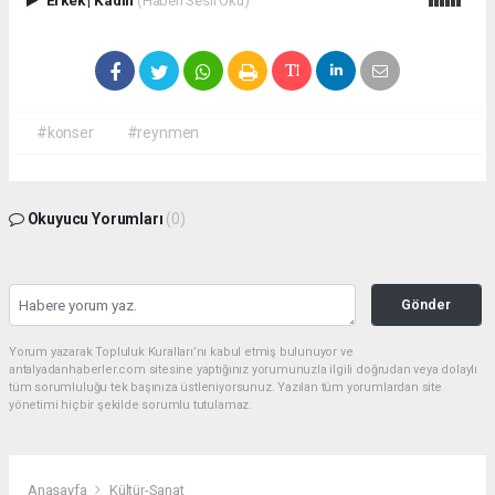
#konser
#reynmen
Okuyucu Yorumları
(0)
Gönder
Yorum yazarak Topluluk Kuralları’nı kabul etmiş bulunuyor ve
antalyadanhaberler.com sitesine yaptığınız yorumunuzla ilgili doğrudan veya dolaylı
tüm sorumluluğu tek başınıza üstleniyorsunuz. Yazılan tüm yorumlardan site
yönetimi hiçbir şekilde sorumlu tutulamaz.
Anasayfa
Kültür-Sanat