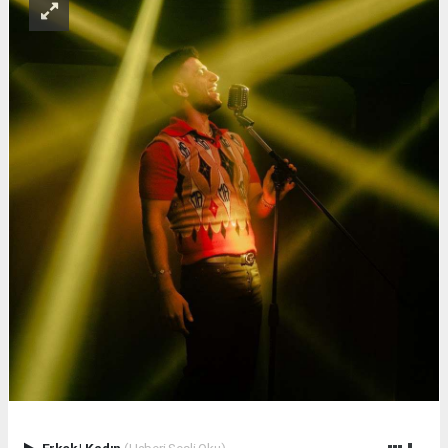
Erkek
|
Kadın
(Haberi Sesli Oku)