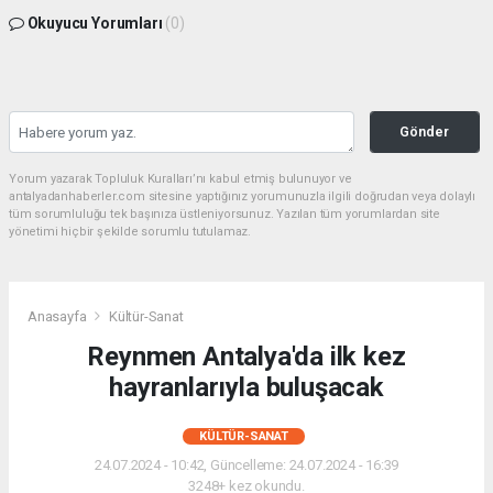
Okuyucu Yorumları
(0)
Gönder
Yorum yazarak Topluluk Kuralları’nı kabul etmiş bulunuyor ve
antalyadanhaberler.com sitesine yaptığınız yorumunuzla ilgili doğrudan veya dolaylı
tüm sorumluluğu tek başınıza üstleniyorsunuz. Yazılan tüm yorumlardan site
yönetimi hiçbir şekilde sorumlu tutulamaz.
Anasayfa
Kültür-Sanat
Reynmen Antalya'da ilk kez
hayranlarıyla buluşacak
KÜLTÜR-SANAT
24.07.2024 - 10:42, Güncelleme: 24.07.2024 - 16:39
3248+ kez okundu.