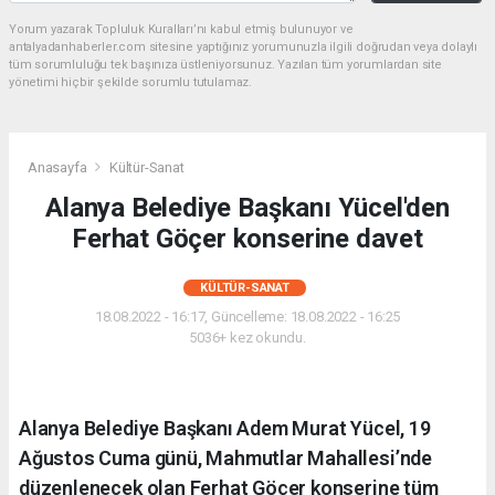
Yorum yazarak Topluluk Kuralları’nı kabul etmiş bulunuyor ve
antalyadanhaberler.com sitesine yaptığınız yorumunuzla ilgili doğrudan veya dolaylı
tüm sorumluluğu tek başınıza üstleniyorsunuz. Yazılan tüm yorumlardan site
yönetimi hiçbir şekilde sorumlu tutulamaz.
Anasayfa
Kültür-Sanat
Alanya Belediye Başkanı Yücel'den
Ferhat Göçer konserine davet
KÜLTÜR-SANAT
18.08.2022 - 16:17, Güncelleme: 18.08.2022 - 16:25
5036+ kez okundu.
Alanya Belediye Başkanı Adem Murat Yücel, 19
Ağustos Cuma günü, Mahmutlar Mahallesi’nde
düzenlenecek olan Ferhat Göçer konserine tüm