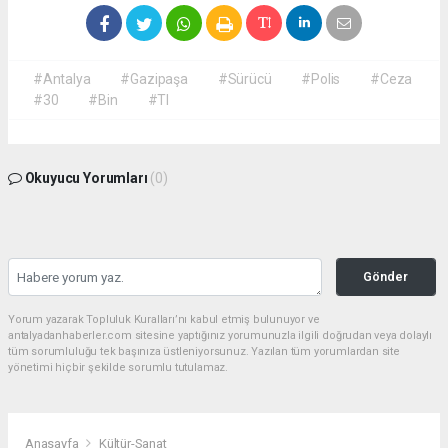
#Antalya
#Gazipaşa
#Sürücü
#Polis
#Ceza
#30
#Bin
#Tl
Okuyucu Yorumları
(0)
Gönder
Yorum yazarak Topluluk Kuralları’nı kabul etmiş bulunuyor ve
antalyadanhaberler.com sitesine yaptığınız yorumunuzla ilgili doğrudan veya dolaylı
tüm sorumluluğu tek başınıza üstleniyorsunuz. Yazılan tüm yorumlardan site
yönetimi hiçbir şekilde sorumlu tutulamaz.
Anasayfa
Kültür-Sanat