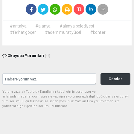
#antalya
#alanya
#alanya belediyesi
#ferhat göçer
#adem murat yücel
#konser
Okuyucu Yorumları
(0)
Gönder
Yorum yazarak Topluluk Kuralları’nı kabul etmiş bulunuyor ve
antalyadanhaberler.com sitesine yaptığınız yorumunuzla ilgili doğrudan veya dolaylı
tüm sorumluluğu tek başınıza üstleniyorsunuz. Yazılan tüm yorumlardan site
yönetimi hiçbir şekilde sorumlu tutulamaz.