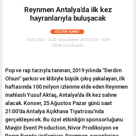
Reynmen Antalya'da ilk kez
hayranlarıyla buluşacak
KÜLTÜR-SANAT
24.07.2024 - 10:42, Güncelleme: 24.07.2024 - 16:39
3239+ kez okundu.
Pop ve rap tarzıyla tanınan, 2019 yılında "Derdim
Olsun" şarkısı ve klibiyle büyük çıkış yakalayan, ilk
haftasında 100 milyon izlenme elde eden Reynmen
mahlaslı Yusuf Aktaş, Antalya'da ilk kez sahne
alacak. Konser, 25 Ağustos Pazar günü saat
21:00'da Antalya Açıkhava Tiyatrosu'nda
gerçekleşecek. Bu özel etkinliğin sponsorluğunu
Mavjör Event Production, Nivor Prodiksiyon ve
Ronın Events üstleniyor. Reynmen, sevenlerine