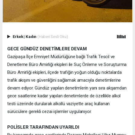
Erkek
|
Kadın
(Haberi Sesli Oku)
GECE GÜNDÜZ DENETİMLERE DEVAM
Gazipaşa İlçe Emniyet Müdürlüğüne bağlı Trafik Tescil ve
Denetleme Büro Amirliği ekipleri ile Suç Önleme ve Soruşturma
Büro Amirliği ekipleri, ilçede trafiğin yoğun olduğu noktalarda
trafik akışını ve güvenliğini sağlamak amacıyla denetimlerine
devam ediyor. Gündüz yapılan denetimlerin yanı sıra akşamdan
gece saatlerine kadar yapılan denetimlerde de özellikle alkol
testi üzerinde durularak alkollü vaziyette araç kullanan
sürücülere gerekli cezai işlemler uygulanıyor.
POLİSLER TARAFINDAN UYARILDI
Bu kapsamda gece saatlerinde Pazarcı Mahallesi Uğur Mumcu