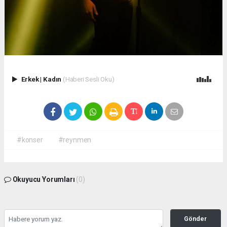
Erkek
|
Kadın
(Haberi Sesli Oku)
#konser
#reynmen
Okuyucu Yorumları
(0)
Gönder