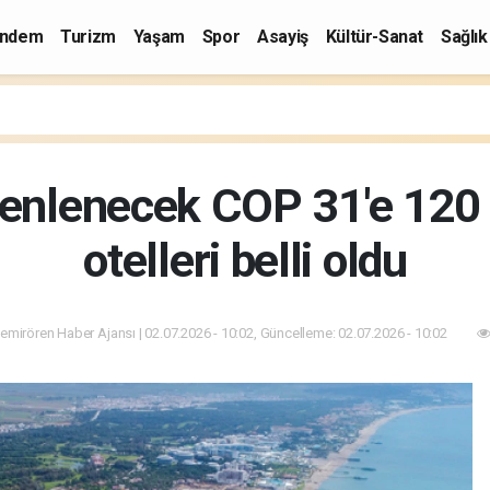
ndem
Turizm
Yaşam
Spor
Asayiş
Kültür-Sanat
Sağlık
enlenecek COP 31'e 120 l
otelleri belli oldu
emirören Haber Ajansı | 02.07.2026 - 10:02, Güncelleme: 02.07.2026 - 10:02