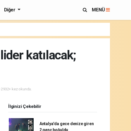
Diğer
MENÜ
ider katılacak;
2932+ kez okundu.
İlginizi Çekebilir
Antalya'da gece denize giren
2 genç boğuldu