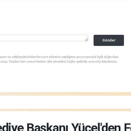
Gönder
nuyor ve antalyadanhaberler.com sitesine yaptığınız yorumunuzla ilgili doğrudan
sunuz. Yazılan tüm yorumlardan site yönetimi hiçbir şekilde sorumlu tutulamaz.
diye Başkanı Yücel'den 