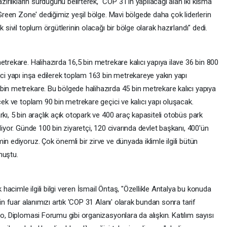
lıkların sürdüğünü belirterek, "COP 31'in yapılacağı alan iki kısma
'Green Zone' dediğimiz yeşil bölge. Mavi bölgede daha çok liderlerin
 sivil toplum örgütlerinin olacağı bir bölge olarak hazırlandı" dedi.
etrekare. Halihazırda 16,5 bin metrekare kalıcı yapıya ilave 36 bin 800
ici yapı inşa edilerek toplam 163 bin metrekareye yakın yapı
bin metrekare. Bu bölgede halihazırda 45 bin metrekare kalıcı yapıya
ecek ve toplam 90 bin metrekare geçici ve kalıcı yapı oluşacak.
kı, 5 bin araçlık açık otopark ve 400 araç kapasiteli otobüs park
diyor. Günde 100 bin ziyaretçi, 120 civarında devlet başkanı, 400'ün
n ediyoruz. Çok önemli bir zirve ve dünyada iklimle ilgili bütün
nuştu.
acimle ilgili bilgi veren İsmail Öntaş, "Özellikle Antalya bu konuda
çin fuar alanımızı artık 'COP 31 Alanı' olarak bundan sonra tarif
po, Diplomasi Forumu gibi organizasyonlara da alışkın. Katılım sayısı