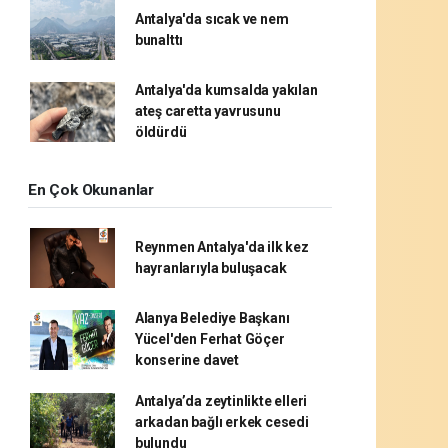
Antalya'da sıcak ve nem
bunalttı
Antalya'da kumsalda yakılan
ateş caretta yavrusunu
öldürdü
En Çok Okunanlar
Reynmen Antalya'da ilk kez
hayranlarıyla buluşacak
Alanya Belediye Başkanı
Yücel'den Ferhat Göçer
konserine davet
Antalya’da zeytinlikte elleri
arkadan bağlı erkek cesedi
bulundu