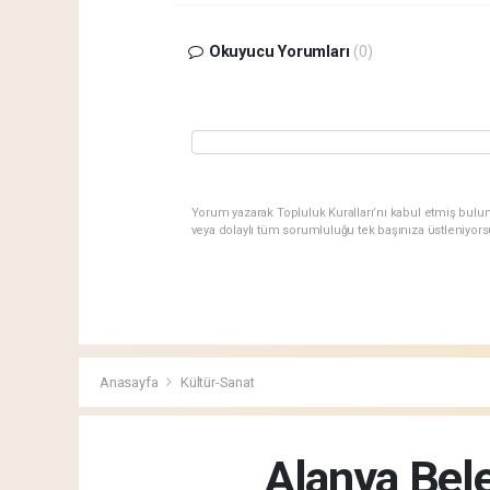
Okuyucu Yorumları
(0)
Yorum yazarak Topluluk Kuralları’nı kabul etmiş bulu
veya dolaylı tüm sorumluluğu tek başınıza üstleniyor
Anasayfa
Kültür-Sanat
Alanya Bele