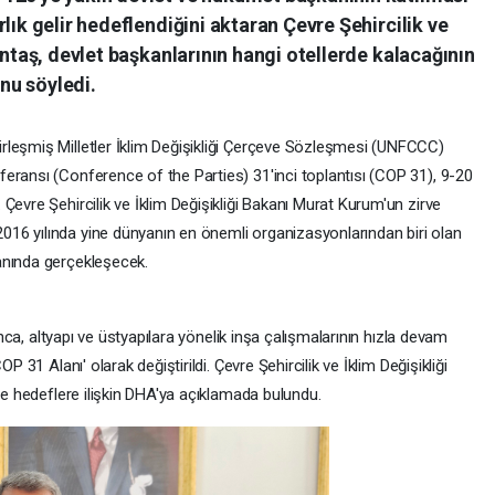
lık gelir hedeflendiğini aktaran Çevre Şehircilik ve
Öntaş, devlet başkanlarının hangi otellerde kalacağının
unu söyledi.
rleşmiş Milletler İklim Değişikliği Çerçeve Sözleşmesi (UNFCCC)
eransı (Conference of the Parties) 31'inci toplantısı (COP 31), 9-20
Çevre Şehircilik ve İklim Değişikliği Bakanı Murat Kurum'un zirve
16 yılında yine dünyanın en önemli organizasyonlarından biri olan
anında gerçekleşecek.
ı'nca, altyapı ve üstyapılara yönelik inşa çalışmalarının hızla devam
P 31 Alanı' olarak değiştirildi. Çevre Şehircilik ve İklim Değişikliği
 ve hedeflere ilişkin DHA'ya açıklamada bulundu.