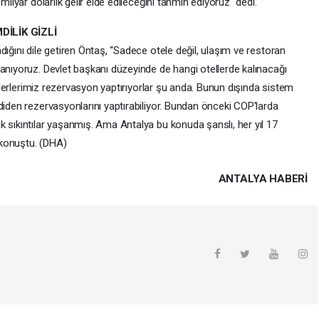
milyar dolarlık gelir elde edileceğini tahmin ediyoruz" dedi.
İLİK GİZLİ
dığını dile getiren Öntaş, “Sadece otele değil, ulaşım ve restoran
anıyoruz. Devlet başkanı düzeyinde de hangi otellerde kalınacağı
 Liderlerimiz rezervasyon yaptırıyorlar şu anda. Bunun dışında sistem
diden rezervasyonlarını yaptırabiliyor. Bundan önceki COP'larda
 sıkıntılar yaşanmış. Ama Antalya bu konuda şanslı, her yıl 17
e konuştu. (DHA)
ANTALYA HABERİ