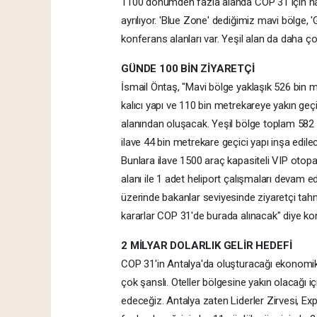
1100 dönümden fazla alanda COP 31 için hazır
ayrılıyor. 'Blue Zone' dediğimiz mavi bölge, 
konferans alanları var. Yeşil alan da daha çok
GÜNDE 100 BİN ZİYARETÇİ
İsmail Öntaş, "Mavi bölge yaklaşık 526 bin m
kalıcı yapı ve 110 bin metrekareye yakın geç
alanından oluşacak. Yeşil bölge toplam 582 
ilave 44 bin metrekare geçici yapı inşa edil
Bunlara ilave 1500 araç kapasiteli VIP otopar
alanı ile 1 adet heliport çalışmaları devam e
üzerinde bakanlar seviyesinde ziyaretçi tahmi
kararlar COP 31'de burada alınacak" diye ko
2 MİLYAR DOLARLIK GELİR HEDEFİ
COP 31'in Antalya'da oluşturacağı ekonomik h
çok şanslı. Oteller bölgesine yakın olacağı i
edeceğiz. Antalya zaten Liderler Zirvesi, Ex