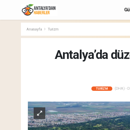
Gü
Anasayfa
Turizm
Antalya’da düz
(DHA) - D
TURIZM