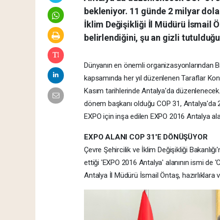
bekleniyor. 11 günde 2 milyar dolar
İklim Değişikliği İl Müdürü İsmail 
belirlendiğini, şu an gizli tutulduğ
Dünyanın en önemli organizasyonlarından Bi
kapsamında her yıl düzenlenen Taraflar Konf
Kasım tarihlerinde Antalya'da düzenlenecek. 
dönem başkanı olduğu COP 31, Antalya'da 20
EXPO için inşa edilen EXPO 2016 Antalya al
EXPO ALANI COP 31'E DÖNÜŞÜYOR
Çevre Şehircilik ve İklim Değişikliği Bakanlığ
ettiği 'EXPO 2016 Antalya' alanının ismi de 'CO
Antalya İl Müdürü İsmail Öntaş, hazırlıklara