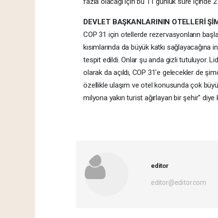
fazla olacağı için bu 11 günlük süre içinde 2 
DEVLET BAŞKANLARININ OTELLERİ ŞİMD
COP 31 için otellerde rezervasyonların başla
kısımlarında da büyük katkı sağlayacağına in
tespit edildi. Onlar şu anda gizli tutuluyor.
olarak da açıldı, COP 31'e gelecekler de şim
özellikle ulaşım ve otel konusunda çok büyük
milyona yakın turist ağırlayan bir şehir" diy
editor
editor@editor.com