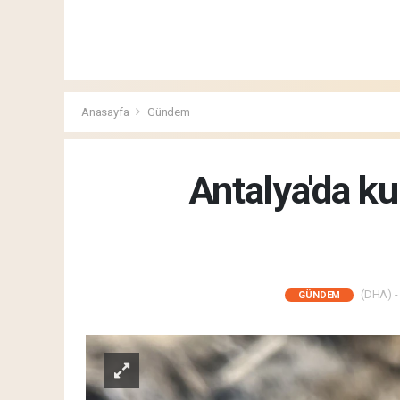
Anasayfa
Gündem
Antalya'da k
(DHA) - 
GÜNDEM