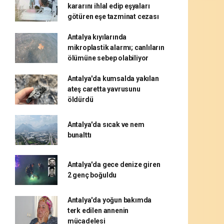
kararını ihlal edip eşyaları
götüren eşe tazminat cezası
Antalya kıyılarında
mikroplastik alarmı; canlıların
ölümüne sebep olabiliyor
Antalya'da kumsalda yakılan
ateş caretta yavrusunu
öldürdü
Antalya'da sıcak ve nem
bunalttı
Antalya'da gece denize giren
2 genç boğuldu
Antalya'da yoğun bakımda
terk edilen annenin
mücadelesi