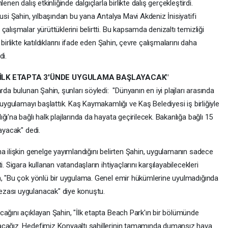
nen dalış etkinliğinde dalgıçlarla birlikte dalış gerçekleştirdi.
usi Şahin, yılbaşından bu yana Antalya Mavi Akdeniz İnisiyatifi
alışmalar yürüttüklerini belirtti. Bu kapsamda denizaltı temizliği
birlikte katıldıklarını ifade eden Şahin, çevre çalışmalarını daha
di.
N İLK ETAPTA 3'ÜNDE UYGULAMA BAŞLAYACAK"
rda bulunan Şahin, şunları söyledi: "Dünyanın en iyi plajları arasında
 uygulamayı başlattık. Kaş Kaymakamlığı ve Kaş Belediyesi iş birliğiyle
ı'na bağlı halk plajlarında da hayata geçirilecek. Bakanlığa bağlı 15
ayacak" dedi.
a ilişkin genelge yayımlandığını belirten Şahin, uygulamanın sadece
. Sigara kullanan vatandaşların ihtiyaçlarını karşılayabilecekleri
n, "Bu çok yönlü bir uygulama. Genel emir hükümlerine uyulmadığında
ezası uygulanacak" diye konuştu.
cağını açıklayan Şahin, "İlk etapta Beach Park'ın bir bölümünde
acağız. Hedefimiz Konyaaltı sahillerinin tamamında dumansız hava