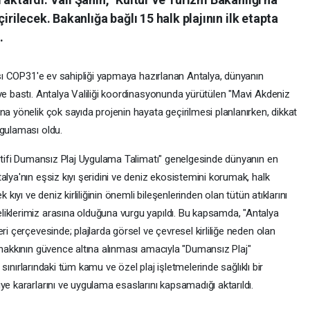
irilecek. Bakanlığa bağlı 15 halk plajının ilk etapta
.
ansı COP31'e ev sahipliği yapmaya hazırlanan Antalya, dünyanın
ye bastı. Antalya Valiliği koordinasyonunda yürütülen "Mavi Akdeniz
na yönelik çok sayıda projenin hayata geçirilmesi planlanırken, dikkat
ygulaması oldu.
yatifi Dumansız Plaj Uygulama Talimatı" genelgesinde dünyanın en
alya'nın eşsiz kıyı şeridini ve deniz ekosistemini korumak, halk
 kıyı ve deniz kirliliğinin önemli bileşenlerinden olan tütün atıklarını
iklerimiz arasına olduğuna vurgu yapıldı. Bu kapsamda, "Antalya
ri çerçevesinde; plajlarda görsel ve çevresel kirliliğe neden olan
 hakkının güvence altına alınması amacıyla "Dumansız Plaj"
l sınırlarındaki tüm kamu ve özel plaj işletmelerinde sağlıklı bir
ye kararlarını ve uygulama esaslarını kapsamadığı aktarıldı.