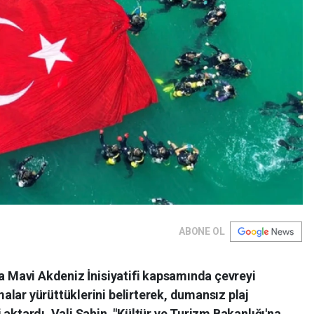
ABONE OL
ya Mavi Akdeniz İnisiyatifi kapsamında çevreyi
lar yürüttüklerini belirterek, dumansız plaj
aktardı. Vali Şahin, "Kültür ve Turizm Bakanlığı'na