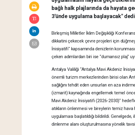
bağlı halk plajlarında da hayata geç
3'ünde uygulama başlayacak" dedi
Birleşmiş Milletler İklim Değişikliği Konfer
dikkatini çekecek çevre projeleri için düğme
İnisiyatifi" kapsamında denizlerin korunması
çeken adımlardan biri ise "dumansız plaj" u
Antalya Valiliği "Antalya Mavi Akdeniz İnisi
önemli turizm merkezlerinden birisi olan Ant
sağlığını tehdit eden unsurları en aza indirmek
(izmarit) kaynağında engellemek temel öncel
Mavi Akdeniz İnisiyatifi (2026-2030)" hedefle
atıkların önlenmesi ve bireylerin temiz hava
uygulaması başlatıldığı bildirildi. Genelgede, i
dinlenme alanı oluşturulmasına yönelik tavsi