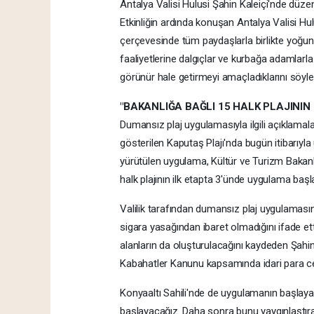
Antalya Valisi Hulusi Şahin Kaleiçi'nde düzenle
Etkinliğin ardında konuşan Antalya Valisi Hul
çerçevesinde tüm paydaşlarla birlikte yoğun ç
faaliyetlerine dalgıçlar ve kurbağa adamlarla 
görünür hale getirmeyi amaçladıklarını söyle
"BAKANLIĞA BAĞLI 15 HALK PLAJINI
Dumansız plaj uygulamasıyla ilgili açıklamala
gösterilen Kaputaş Plajı'nda bugün itibarıyla
yürütülen uygulama, Kültür ve Turizm Bakanlığ
halk plajının ilk etapta 3'ünde uygulama başl
Valilik tarafından dumansız plaj uygulamasın
sigara yasağından ibaret olmadığını ifade etti
alanların da oluşturulacağını kaydeden Şahi
Kabahatler Kanunu kapsamında idari para c
Konyaaltı Sahili'nde de uygulamanın başlaya
başlayacağız. Daha sonra bunu yaygınlaştır