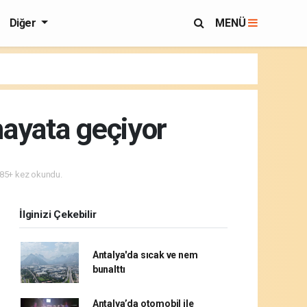
Diğer
MENÜ
hayata geçiyor
85+ kez okundu.
İlginizi Çekebilir
Antalya'da sıcak ve nem
bunalttı
Antalya’da otomobil ile