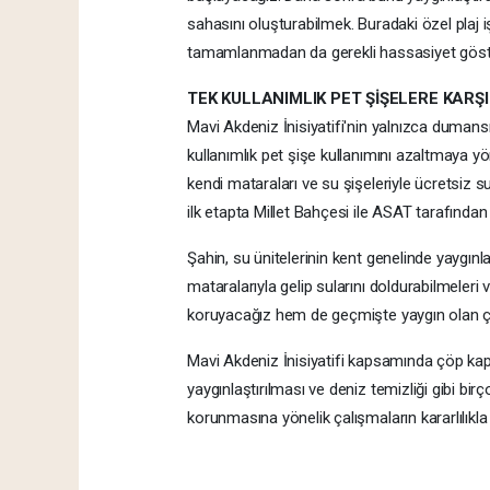
sahasını oluşturabilmek. Buradaki özel plaj
tamamlanmadan da gerekli hassasiyet gösterile
TEK KULLANIMLIK PET ŞİŞELERE KARŞI
Mavi Akdeniz İnisiyatifi'nin yalnızca dumans
kullanımlık pet şişe kullanımını azaltmaya y
kendi mataraları ve su şişeleriyle ücretsiz su
ilk etapta Millet Bahçesi ile ASAT tarafından
Şahin, su ünitelerinin kent genelinde yaygınl
mataralarıyla gelip sularını doldurabilmeleri
koruyacağız hem de geçmişte yaygın olan çe
Mavi Akdeniz İnisiyatifi kapsamında çöp kapan
yaygınlaştırılması ve deniz temizliği gibi bir
korunmasına yönelik çalışmaların kararlılıkla