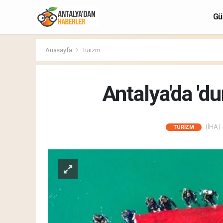
Gü
Anasayfa
Turizm
Antalya'da 'd
(İHA) 
TURIZM