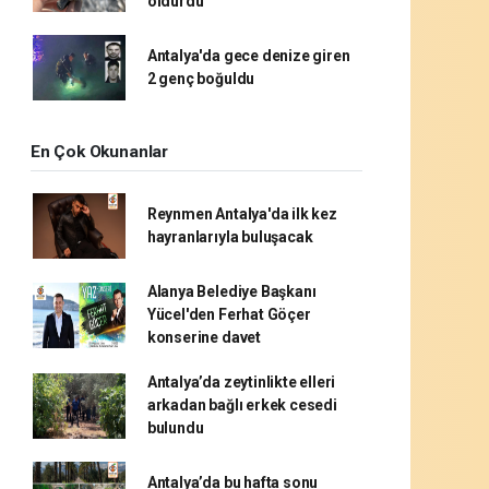
öldürdü
Antalya'da gece denize giren
2 genç boğuldu
En Çok Okunanlar
Reynmen Antalya'da ilk kez
hayranlarıyla buluşacak
Alanya Belediye Başkanı
Yücel'den Ferhat Göçer
konserine davet
Antalya’da zeytinlikte elleri
arkadan bağlı erkek cesedi
bulundu
Antalya’da bu hafta sonu