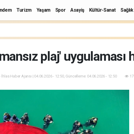
ndem
Turizm
Yaşam
Spor
Asayiş
Kültür-Sanat
Sağlık
umansız plaj' uygulaması 
- İhlas Haber Ajansı | 04.06.2026 - 12:50, Güncelleme: 04.06.2026 - 12:50
17