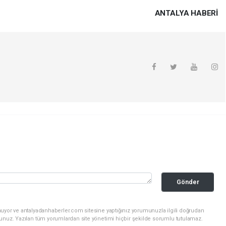
ANTALYA HABERİ
Gönder
nuyor ve antalyadanhaberler.com sitesine yaptığınız yorumunuzla ilgili doğrudan
sunuz. Yazılan tüm yorumlardan site yönetimi hiçbir şekilde sorumlu tutulamaz.