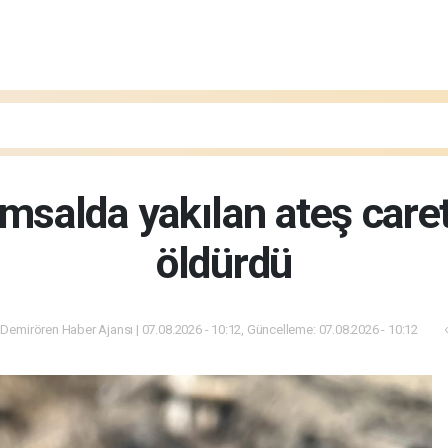
umsalda yakılan ateş care
öldürdü
Demirören Haber Ajansı | 07.08.2026 - 10:12, Güncelleme: 07.08.2026 - 10:12