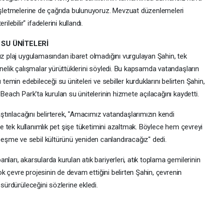
 işletmelerine de çağrıda bulunuyoruz. Mevzuat düzenlemeleri
bilir" ifadelerini kullandı.
 SU ÜNİTELERİ
ız plaj uygulamasından ibaret olmadığını vurgulayan Şahin, tek
önelik çalışmalar yürüttüklerini söyledi. Bu kapsamda vatandaşların
 temin edebileceği su üniteleri ve sebiller kurduklarını belirten Şahin,
 Beach Park'ta kurulan su ünitelerinin hizmete açılacağını kaydetti.
aştırılacağını belirterek, "Amacımız vatandaşlarımızın kendi
 ve tek kullanımlık pet şişe tüketimini azaltmak. Böylece hem çevreyi
şme ve sebil kültürünü yeniden canlandıracağız" dedi.
ları, akarsularda kurulan atık bariyerleri, atık toplama gemilerinin
çok çevre projesinin de devam ettiğini belirten Şahin, çevrenin
 sürdürüleceğini sözlerine ekledi.