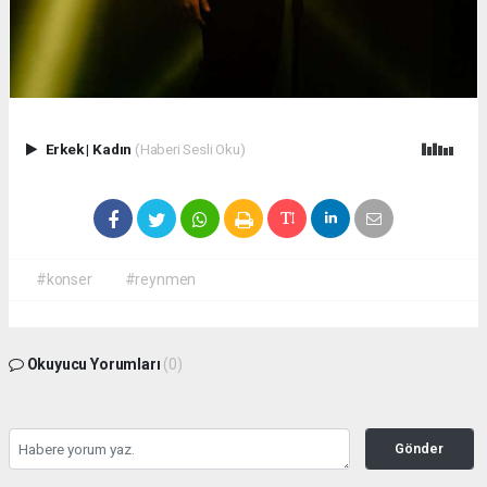
Erkek
|
Kadın
(Haberi Sesli Oku)
#konser
#reynmen
Okuyucu Yorumları
(0)
Gönder