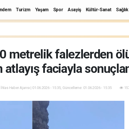
ndem
Turizm
Yaşam
Spor
Asayiş
Kültür-Sanat
Sağlık
40 metrelik falezlerden 
 atlayış faciayla sonuçla
 İhlas Haber Ajansı | 01.06.2026 - 15:35, Güncelleme: 01.06.2026 - 15:35
157