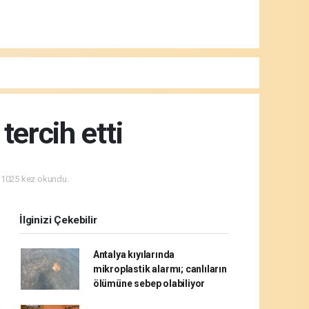
tercih etti
1025 kez okundu.
İlginizi Çekebilir
Antalya kıyılarında
mikroplastik alarmı; canlıların
ölümüne sebep olabiliyor