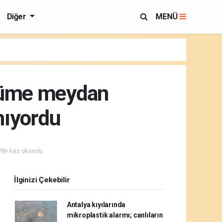
Diğer
MENÜ
ölüme meydan
nıyordu
8+ kez okundu.
İlginizi Çekebilir
Antalya kıyılarında
mikroplastik alarmı; canlıların