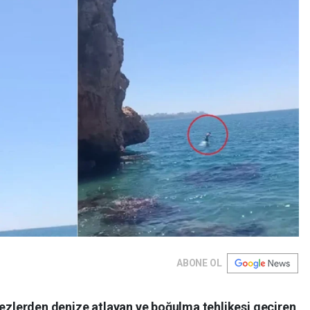
ABONE OL
lezlerden denize atlayan ve boğulma tehlikesi geçiren