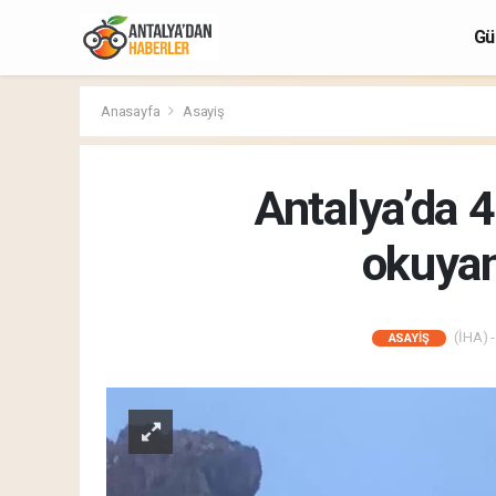
Gü
Anasayfa
Asayiş
Antalya’da 
okuyan
(İHA) -
ASAYIŞ