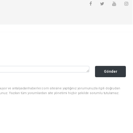
Gönder
nuyor ve antalyadanhaberler.com sitesine yaptığınız yorumunuzla ilgili doğrudan
sunuz. Yazılan tüm yorumlardan site yönetimi hiçbir şekilde sorumlu tutulamaz.