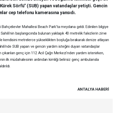
 Kürek Sörfü" (SUB) yapan vatandaşlar yetişti. Gencin
nlar cep telefonu kamerasına yansıdı.
 Bahçelievler Mahallesi Beach Park'ta meydana geldi. Edinilen bilgiye
ahili'nin başlangıcında bulunan yaklaşık 40 metrelik falezlerin zirve
i ile kendisini metrelerce yükseklikten boşluğa bırakarak denize atlayan
ahili'nde SUB yapan ve gencin yardım isteğini duyan vatandaşlar
 çıkarılan genç için 112 Acil Çağrı Merkezi'nden yardım istenirken,
rinin ilk müdahalesinin ardından kimliği belirsiz genç ambulansla
ırıldı.
ANTALYA HABERİ