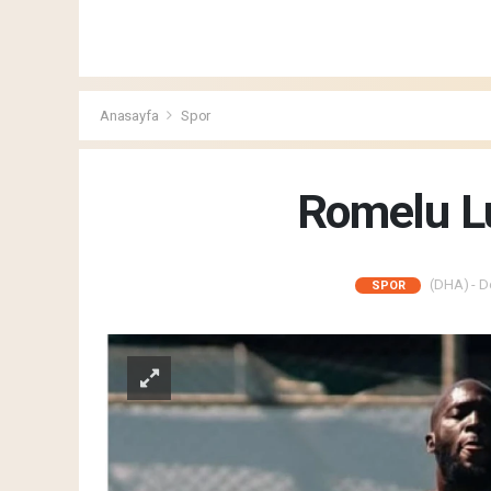
Anasayfa
Spor
Romelu Luk
(DHA) - De
SPOR