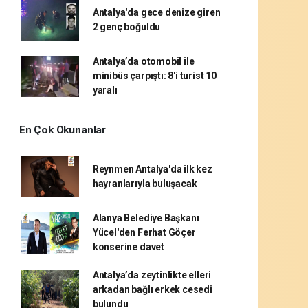
Antalya'da gece denize giren
2 genç boğuldu
Antalya’da otomobil ile
minibüs çarpıştı: 8'i turist 10
yaralı
En Çok Okunanlar
Reynmen Antalya'da ilk kez
hayranlarıyla buluşacak
Alanya Belediye Başkanı
Yücel'den Ferhat Göçer
konserine davet
Antalya’da zeytinlikte elleri
arkadan bağlı erkek cesedi
bulundu