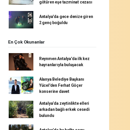
götüren eşe tazminat cezası
Antalya'da gece denize giren
2 genç boğuldu
En Çok Okunanlar
Reynmen Antalya'da ilk kez
hayranlarıyla buluşacak
Alanya Belediye Başkanı
Yücel'den Ferhat Göçer
konserine davet
Antalya’da zeytinlikte elleri
arkadan bağlı erkek cesedi
bulundu
Antalya’da bu hafta sonu