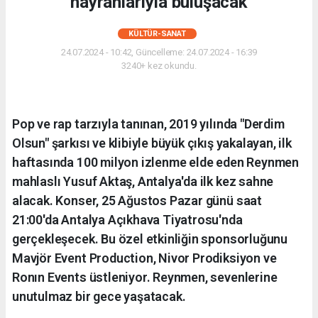
hayranlarıyla buluşacak
KÜLTÜR-SANAT
24.07.2024 - 10:42, Güncelleme: 24.07.2024 - 16:39
3240+ kez okundu.
Pop ve rap tarzıyla tanınan, 2019 yılında "Derdim
Olsun" şarkısı ve klibiyle büyük çıkış yakalayan, ilk
haftasında 100 milyon izlenme elde eden Reynmen
mahlaslı Yusuf Aktaş, Antalya'da ilk kez sahne
alacak. Konser, 25 Ağustos Pazar günü saat
21:00'da Antalya Açıkhava Tiyatrosu'nda
gerçekleşecek. Bu özel etkinliğin sponsorluğunu
Mavjör Event Production, Nivor Prodiksiyon ve
Ronın Events üstleniyor. Reynmen, sevenlerine
unutulmaz bir gece yaşatacak.