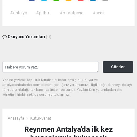
#antalya
#pitbull
#muratpaşa
#sedir
Okuyucu Yorumları
(0)
Gönder
Yorum yazarak Topluluk Kuralları’nı kabul etmiş bulunuyor ve
antalyadanhaberler.com sitesine yaptığınız yorumunuzla ilgili doğrudan veya dolaylı
tüm sorumluluğu tek başınıza üstleniyorsunuz. Yazılan tüm yorumlardan site
yönetimi hiçbir şekilde sorumlu tutulamaz.
Anasayfa
Kültür-Sanat
Reynmen Antalya'da ilk kez