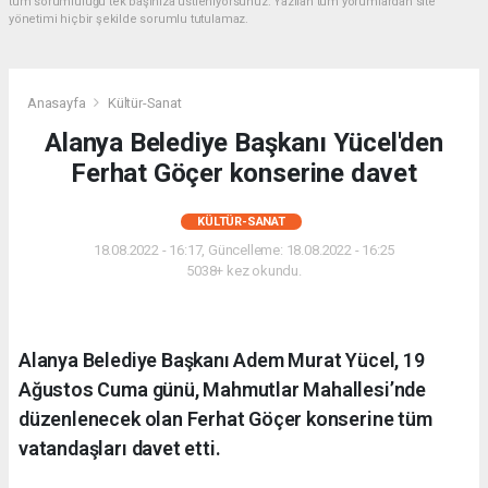
tüm sorumluluğu tek başınıza üstleniyorsunuz. Yazılan tüm yorumlardan site
yönetimi hiçbir şekilde sorumlu tutulamaz.
Anasayfa
Kültür-Sanat
Alanya Belediye Başkanı Yücel'den
Ferhat Göçer konserine davet
KÜLTÜR-SANAT
18.08.2022 - 16:17, Güncelleme: 18.08.2022 - 16:25
5038+ kez okundu.
Alanya Belediye Başkanı Adem Murat Yücel, 19
Ağustos Cuma günü, Mahmutlar Mahallesi’nde
düzenlenecek olan Ferhat Göçer konserine tüm
vatandaşları davet etti.