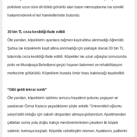
polislere uzun süre dil döktü görüntü alan basın mensuplarına ise sürekli
hakaret ederek el kol hareketlerinde bulundu.
30 bin TL ceza kesildiği ifade edildi
Öte yandan, köpeklerin uyarılara rağmen kayıt altına alınmadığı öğrenildi.
Şahsa ise köpeklerin kayıt altına alınmadığı için yaklaşık olarak 30 bin TL
tutarında ceza kesildiği ifade edildi. Köpekler ise uzun uğraşlar sonucunda
polis ve Muratpaşa Belediyesi geçici hayvan bakımevi ve rehabilitasyon
merkezine götürüldü. Köpeklere burada ömür boyu bakılacağı kaydedildi.
“Gitti geldi tekrar ısırdı”
Öte yandan, köpeklerin saldırısı sonucu hayatının şokunu yaşayan ve
yaralanan Öznur Karaca yaşadıklarını şöyle anlattı: “Üniversiteli oğlumu
yarıyıl tatili olduğu için sabah otogardan almaya gidiyordum. Apartmandan
çıktıktan sonra yola doğru bahçe merdivenlerinden çıkarken iki köpek
saldırdı. Isırmaya başladı. Köpekle cebelleştim resmen. Ayaklarını, patilerini