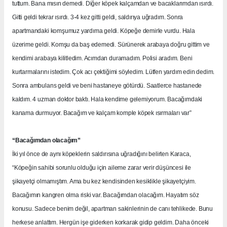
tuttum. Bana mısın demedi. Diğer köpek kalçamdan ve bacaklarımdan ısırdı.
Gitti geldi tekrar ısırdı. 3-4 kez gitti geldi, saldırıya uğradım. Sonra
apartmandaki komşumuz yardıma geldi. Köpeğe demirle vurdu. Hala
üzerime geldi. Komşu da baş edemedi. Sürünerek arabaya doğru gittim ve
kendimi arabaya kilitledim. Acımdan duramadım. Polisi aradım. Beni
kurtarmalarını istedim. Çok acı çektiğimi söyledim. Lütfen yardım edin dedim.
Sonra ambulans geldi ve beni hastaneye götürdü. Saatlerce hastanede
kaldım. 4 uzman doktor baktı. Hala kendime gelemiyorum. Bacağımdaki
kanama durmuyor. Bacağım ve kalçam komple köpek ısırmaları var”
“Bacağımdan olacağım”
İki yıl önce de aynı köpeklerin saldırısına uğradığını belirten Karaca,
“Köpeğin sahibi sorunlu olduğu için aileme zarar verir düşüncesi ile
şikayetçi olmamıştım. Ama bu kez kendisinden kesiklikle şikayetçiyim.
Bacağımın kangren olma riski var. Bacağımdan olacağım. Hayatım söz
konusu. Sadece benim değil, apartman sakinlerinin de canı tehlikede. Bunu
herkese anlattım. Hergün işe giderken korkarak gidip geldim. Daha önceki