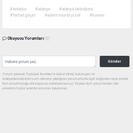
#antalya
#alanya
#alanya belediyesi
#ferhat göçer
#adem murat yücel
#konser
Okuyucu Yorumları
(0)
Gönder
Yorum yazarak Topluluk Kuralları’nı kabul etmiş bulunuyor ve
antalyadanhaberler.com sitesine yaptığınız yorumunuzla ilgili doğrudan veya dolaylı
tüm sorumluluğu tek başınıza üstleniyorsunuz. Yazılan tüm yorumlardan site
yönetimi hiçbir şekilde sorumlu tutulamaz.
haber paketi
haber scripti
haber yazılımı
Tüm hakları saklı tutulmaktadır.Copyright 2026©