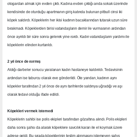
otogardan almak için evden çıktı. Kadına evden çıktığı anda sokak üzerinde
kendisinde de oturduğu apartmanın giriş katında bulunan pitbull cinsi iki
köpek saldırdı. Köpeklerin her ikisi kadının bacaklarından tutarak uzun süre
bırakmadı. Köpeklerden birisi vatandaşların demir ile vurmasının ardından
önce ayrıldı bir süre sonra gelerek yine ısırdı. Kadın vatandaşların yardımı ile
köpeklerin elinden kurtarıldı.
2 yıl önce de ısırmış
Aldığı darbeler sonucu yaralanan kadın hastaneye kaldırıldı. Tedavisinin
ardından ise taburcu olarak eve gönderildi. Öte yandan, kadının aynı
köpekler tarafından 2 yıl önce de aynı tarihlerde saldırıya uğradığı ve aşı
olarak tedavi olduğu ifade edildi.
Köpekleri vermek istemedi
Köpeklerin sahibi ise polis ekipleri tarafından gözaltına alındı. Polis ekipleri
daha sonra şahsı da alarak köpeklere savcılık kararı ile el koymak üzere
adrese geldi. Bu sırada köpeklerinin teslim alınmasını istemeyen şahıs