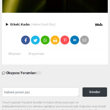
Erkek
|
Kadın
(Haberi Sesli Oku)
#konser
#reynmen
Okuyucu Yorumları
(0)
Gönder
Yorum yazarak Topluluk Kuralları’nı kabul etmiş bulunuyor ve
antalyadanhaberler.com sitesine yaptığınız yorumunuzla ilgili doğrudan veya dolaylı