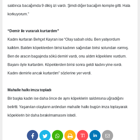
saldırıca bacağımda 9 dikiş izi vardı. Şimdi diğer bacağım komple gitti. Hala
korkuyorum.”
“Demir ile vurarak kurtardım”
Kadını kurtaran Behçet Kayran ise “Olay sabah oldu. Ben yatıyordum
kalktım. Baktım köpeklerden birisi kadının sağından birisi solundan ısırmış.
Ben de aracın bagajında sökü demiri vardı, onu aldım köpeklere vurdum.
Bayanı öyle kurtardım. Köpeklerden birisi sonra geldi kadını yine ısırdı.
Kadını demirle ancak kurtardım” sözlerine yer verdi.
Mahalle halkı imza topladı
Bir başka kadın ise daha önce de aynı köpeklerin saldırısına uğradığını
belirtti. Yaşanılan olayların ardından mahalle halkı bugün imza toplayarak
köpeklerin bir daha bırakılmamasını istedi.