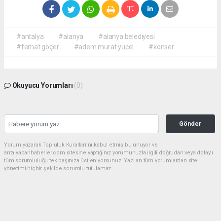
#antalya
#alanya
#alanya belediyesi
#ferhat göçer
#adem murat yücel
#konser
Okuyucu Yorumları
(0)
Gönder
Yorum yazarak Topluluk Kuralları’nı kabul etmiş bulunuyor ve
antalyadanhaberler.com sitesine yaptığınız yorumunuzla ilgili doğrudan veya dolaylı
tüm sorumluluğu tek başınıza üstleniyorsunuz. Yazılan tüm yorumlardan site
yönetimi hiçbir şekilde sorumlu tutulamaz.