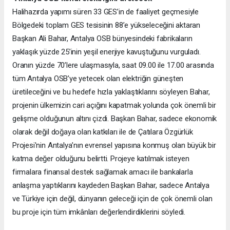
Halihazırda yapımı süren 33 GES’in de faaliyet geçmesiyle
Bölgedeki toplam GES tesisinin 88’e yükseleceğini aktaran
Başkan Ali Bahar, Antalya OSB bünyesindeki fabrikaların
yaklaşık yüzde 25’inin yeşil enerjiye kavuştuğunu vurguladı.
Oranın yüzde 70’lere ulaşmasıyla, saat 09.00 ile 17.00 arasında
tüm Antalya OSB’ye yetecek olan elektriğin güneşten
üretileceğini ve bu hedefe hızla yaklaştıklarını söyleyen Bahar,
projenin ülkemizin cari açığını kapatmak yolunda çok önemli bir
gelişme olduğunun altını çizdi. Başkan Bahar, sadece ekonomik
olarak değil doğaya olan katkıları ile de Çatılara Özgürlük
Projesi'nin Antalya’nın evrensel yapısına konmuş olan büyük bir
katma değer olduğunu belirtti. Projeye katılmak isteyen
firmalara finansal destek sağlamak amacı ile bankalarla
anlaşma yaptıklarını kaydeden Başkan Bahar, sadece Antalya
ve Türkiye için değil, dünyanın geleceği için de çok önemli olan
bu proje için tüm imkânları değerlendirdiklerini söyledi.