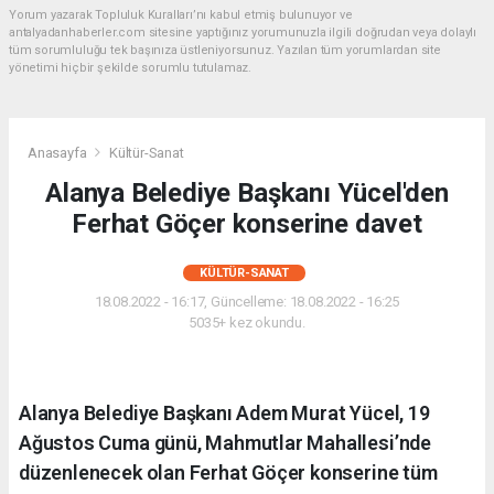
Yorum yazarak Topluluk Kuralları’nı kabul etmiş bulunuyor ve
antalyadanhaberler.com sitesine yaptığınız yorumunuzla ilgili doğrudan veya dolaylı
tüm sorumluluğu tek başınıza üstleniyorsunuz. Yazılan tüm yorumlardan site
yönetimi hiçbir şekilde sorumlu tutulamaz.
Anasayfa
Kültür-Sanat
Alanya Belediye Başkanı Yücel'den
Ferhat Göçer konserine davet
KÜLTÜR-SANAT
18.08.2022 - 16:17, Güncelleme: 18.08.2022 - 16:25
5035+ kez okundu.
Alanya Belediye Başkanı Adem Murat Yücel, 19
Ağustos Cuma günü, Mahmutlar Mahallesi’nde
düzenlenecek olan Ferhat Göçer konserine tüm