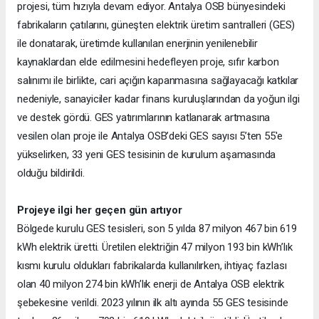
projesi, tüm hızıyla devam ediyor. Antalya OSB bünyesindeki
fabrikaların çatılarını, güneşten elektrik üretim santralleri (GES)
ile donatarak, üretimde kullanılan enerjinin yenilenebilir
kaynaklardan elde edilmesini hedefleyen proje, sıfır karbon
salınımı ile birlikte, cari açığın kapanmasına sağlayacağı katkılar
nedeniyle, sanayiciler kadar finans kuruluşlarından da yoğun ilgi
ve destek gördü. GES yatırımlarının katlanarak artmasına
vesilen olan proje ile Antalya OSB’deki GES sayısı 5’ten 55'e
yükselirken, 33 yeni GES tesisinin de kurulum aşamasında
olduğu bildirildi.
Projeye ilgi her geçen gün artıyor
Bölgede kurulu GES tesisleri, son 5 yılda 87 milyon 467 bin 619
kWh elektrik üretti. Üretilen elektriğin 47 milyon 193 bin kWh’lık
kısmı kurulu oldukları fabrikalarda kullanılırken, ihtiyaç fazlası
olan 40 milyon 274 bin kWh’lık enerji de Antalya OSB elektrik
şebekesine verildi. 2023 yılının ilk altı ayında 55 GES tesisinde