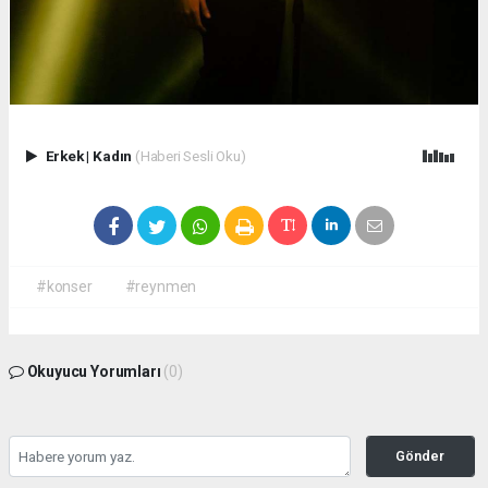
Erkek
|
Kadın
(Haberi Sesli Oku)
#konser
#reynmen
Okuyucu Yorumları
(0)
Gönder