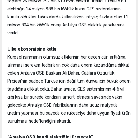
toplam 26 milyon 792 bin 619 kWh elektrik üretildi. Üretilen bu
elektriğin 14 milyon 988 bin kWh'lık kısmı GES sistemlerinin
kurulu oldukları fabrikalarda kullanılırken, ihtiyaç fazlası olan 11
milyon 804 bin kWh’lık enerji Antalya OSB elektrik şebekesine
verildi.
Ülke ekonomisine katkı
Küresel ısınmanın olumsuz etkilerinin her geçen gün arttığına,
alınması gereken tedbirlerin çok daha önem kazandığına dikkat
çeken Antalya OSB Başkanı Ali Bahar, Çatılara Özgürlük
Projesi'nin sadece Türkiye için değil tüm dünya için büyük önem
taşıdığına dikkat çekti. Bahar ayrıca, GES sistemlerinin 4-6 yıl
gibi kısa bir sürede kendisini amorti etmesi sayesinde yakın
gelecekte Antalya OSB fabrikalarının daha ucuz maliyetle
üretim yapması, bu sayede de tüketiciye daha uygun fiyatlı ürün
sunulması hedeflendiğini aktardı.
“Antalya OSB kendi elektriğini üretecek”