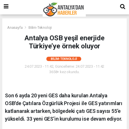
Anasayfa
Bilim-Teknoloji
Antalya OSB yeşil enerjide
Türkiye’ye örnek oluyor
BILIM-TEKNOLOJI
24.07.2023 - 11:42, Güncelleme: 24.07.2023 - 11:42
3658+ kez okundu.
Son 6 ayda 20 yeni GES daha kurulan Antalya
OSB'de Çatılara Özgürlük Projesi ile GES yatırımları
katlanarak artarken, bölgedeki çatı GES sayısı 55’e
yükseldi. 33 yeni GES’in kurulumu ise devam ediyor.