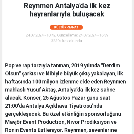
Reynmen Antalya'da ilk kez
hayranlarıyla buluşacak
KÜLTÜR-SANAT
24.07.2024 - 10:42, Güncelleme: 24.07.2024 - 16:39
3239+ kez okundu.
Pop ve rap tarzıyla tanınan, 2019 yılında "Derdim
Olsun" şarkısı ve klibiyle büyük çıkış yakalayan, ilk
haftasında 100 milyon izlenme elde eden Reynmen
mahlaslı Yusuf Aktaş, Antalya'da ilk kez sahne
alacak. Konser, 25 Ağustos Pazar günü saat
21:00'da Antalya Açıkhava Tiyatrosu'nda
gerçekleşecek. Bu özel etkinliğin sponsorluğunu
Mavjör Event Production, Nivor Prodiksiyon ve
Ronın Events üstleniyor. Reynmen, sevenlerine