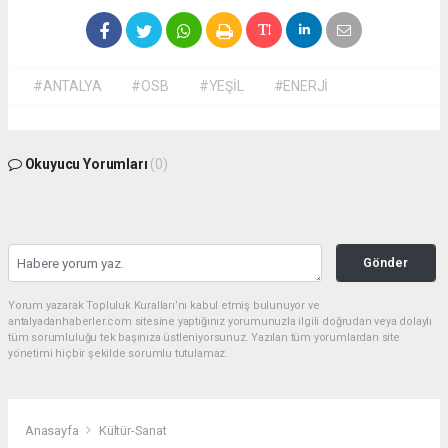
#ANTALYA
#OSB
#YEŞİL
#ENERJİ
Okuyucu Yorumları
(0)
Gönder
Yorum yazarak Topluluk Kuralları’nı kabul etmiş bulunuyor ve
antalyadanhaberler.com sitesine yaptığınız yorumunuzla ilgili doğrudan veya dolaylı
tüm sorumluluğu tek başınıza üstleniyorsunuz. Yazılan tüm yorumlardan site
yönetimi hiçbir şekilde sorumlu tutulamaz.
Anasayfa
Kültür-Sanat