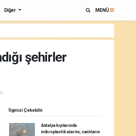
Diğer
MENÜ
dığı şehirler
du.
İlginizi Çekebilir
Antalya kıyılarında
mikroplastik alarmı; canlıların