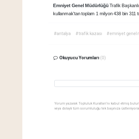
Emniyet Genel Müdürlüğü
Trafik Başkanlı
kullanmak'tan toplam 1 milyon 438 bin 311 tr
#antalya
#trafik kazası
#emniyet genel 
Okuyucu Yorumları
(0)
Yorum yazarak Topluluk Kuralları’nı kabul etmiş bulu
veya dolaylı tüm sorumluluğu tek başınıza üstleniyor