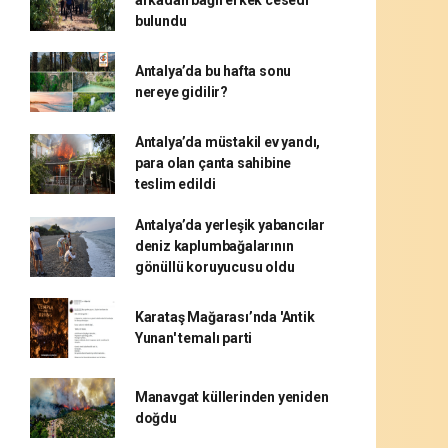
arkadan bağlı erkek cesedi
bulundu
Antalya’da bu hafta sonu
nereye gidilir?
Antalya’da müstakil ev yandı,
para olan çanta sahibine
teslim edildi
Antalya’da yerleşik yabancılar
deniz kaplumbağalarının
gönüllü koruyucusu oldu
Karataş Mağarası’nda 'Antik
Yunan' temalı parti
Manavgat küllerinden yeniden
doğdu