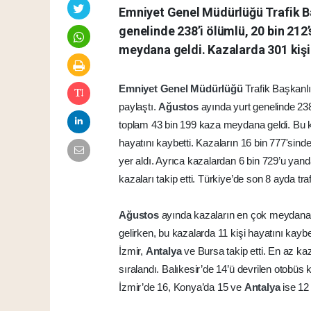
Emniyet Genel Müdürlüğü Trafik Ba
genelinde 238’i ölümlü, 20 bin 212’
meydana geldi. Kazalarda 301 kişi 
Emniyet Genel Müdürlüğü
Trafik Başkanlı
paylaştı.
Ağustos
ayında yurt genelinde 238
toplam 43 bin 199 kaza meydana geldi. Bu ka
hayatını kaybetti. Kazaların 16 bin 777'sind
yer aldı. Ayrıca kazalardan 6 bin 729’u ya
kazaları takip etti. Türkiye’de son 8 ayda tr
Ağustos
ayında kazaların en çok meydana g
gelirken, bu kazalarda 11 kişi hayatını kaybe
İzmir,
Antalya
ve Bursa takip etti. En az ka
sıralandı. Balıkesir’de 14’ü devrilen otobü
İzmir’de 16, Konya’da 15 ve
Antalya
ise 12