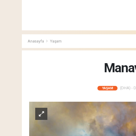
Anasayfa
Yaşam
Manav
(DHA) - D
YAŞAM