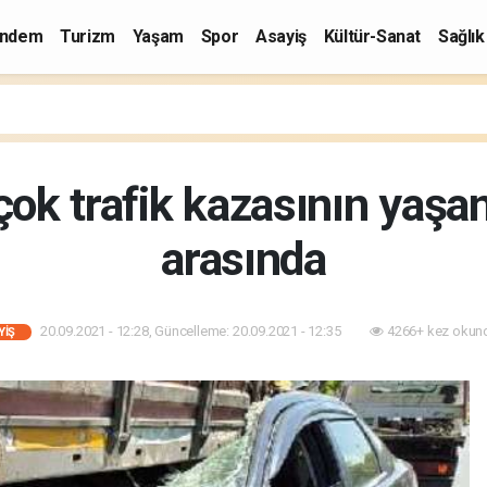
ndem
Turizm
Yaşam
Spor
Asayiş
Kültür-Sanat
Sağlık
çok trafik kazasının yaşan
arasında
20.09.2021 - 12:28, Güncelleme: 20.09.2021 - 12:35
4266+ kez okun
YIŞ