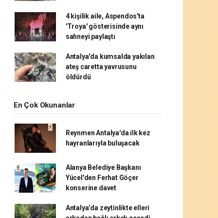
4 kişilik aile, Aspendos'ta
'Troya' gösterisinde aynı
sahneyi paylaştı
Antalya'da kumsalda yakılan
ateş caretta yavrusunu
öldürdü
En Çok Okunanlar
Reynmen Antalya'da ilk kez
hayranlarıyla buluşacak
Alanya Belediye Başkanı
Yücel'den Ferhat Göçer
konserine davet
Antalya’da zeytinlikte elleri