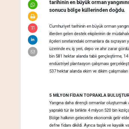
tarihinin en büyük orman yangınını
sonucu bölge küllerinden doğdu.
Cumhuriyet tarihinin en büyük orman yangını
illerden gelen destek ekiplerinin de müdah
ilçeleri sınırlarındaki ormanlara da sıçrayan 
üzerinde ev, iş yeri, depo ve ahır zarar gö
bin 581 hektar alanda tabii gençleştirme, 14
endüstriyel plantasyon çalışması gerçekleşti
537 hektar alanda ekim ve dikim çalışmaları y
5 MİLYON FİDAN TOPRAKLA BULUŞTU
Yangına daha dirençli ormanlar oluşturmak a
yapraklı tür ile birlikte 4 milyon 520 bin kı
Bölge halkının gelecekte ekonomik gelir eld
defne fidanı dikildi. Ayrıca taşlık ve kayalık