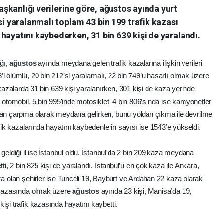
şkanlığı verilerine göre, ağustos ayında yurt
si yaralanmalı toplam 43 bin 199 trafik kazası
hayatını kaybederken, 31 bin 639 kişi de yaralandı.
ğı,
ağustos
ayında meydana gelen trafik kazalarına ilişkin verileri
’i ölümlü, 20 bin 212’si yaralamalı, 22 bin 749’u hasarlı olmak üzere
zalarda 31 bin 639 kişi yaralanırken, 301 kişi de kaza yerinde
e otomobil, 5 bin 995'inde motosiklet, 4 bin 806’sında ise kamyonetler
ndan çarpma olarak meydana gelirken, bunu yoldan çıkma ile devrilme
afik kazalarında hayatını kaybedenlerin sayısı ise 1543’e yükseldi.
eldiği il ise İstanbul oldu. İstanbul'da 2 bin 209 kaza meydana
tti, 2 bin 825 kişi de yaralandı. İstanbul’u en çok kaza ile Ankara,
za olan şehirler ise Tunceli 19, Bayburt ve Ardahan 22 kaza olarak
s kazasında olmak üzere
ağustos
ayında 23 kişi, Manisa’da 19,
 kişi trafik kazasında hayatını kaybetti.