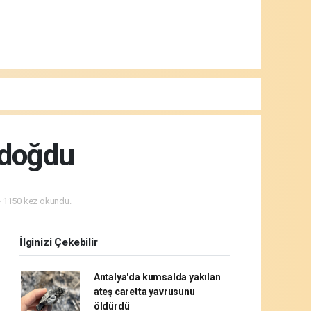
 doğdu
1150 kez okundu.
İlginizi Çekebilir
Antalya'da kumsalda yakılan
ateş caretta yavrusunu
öldürdü