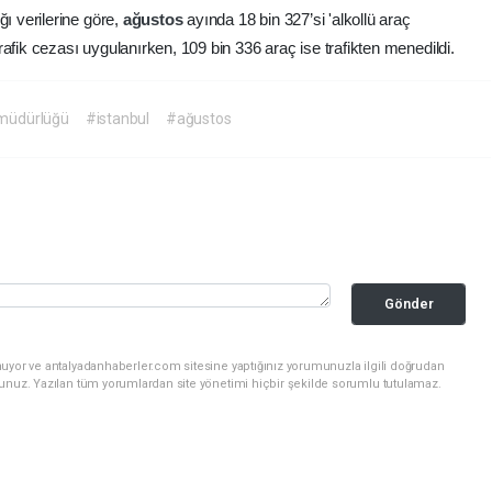
ğı verilerine göre,
ağustos
ayında 18 bin 327’si 'alkollü araç
afik cezası uygulanırken, 109 bin 336 araç ise trafikten menedildi.
müdürlüğü
#istanbul
#ağustos
Gönder
nuyor ve antalyadanhaberler.com sitesine yaptığınız yorumunuzla ilgili doğrudan
sunuz. Yazılan tüm yorumlardan site yönetimi hiçbir şekilde sorumlu tutulamaz.