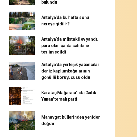
bulundu
Antalya’da bu hafta sonu
nereye gidilir?
Antalya’da müstakil ev yandı,
para olan çanta sahibine
teslim edildi
Antalya’da yerleşik yabancılar
deniz kaplumbağalarının
gönüllü koruyucusu oldu
Karataş Mağarası’nda 'Antik
Yunan' temalı parti
Manavgat küllerinden yeniden
doğdu