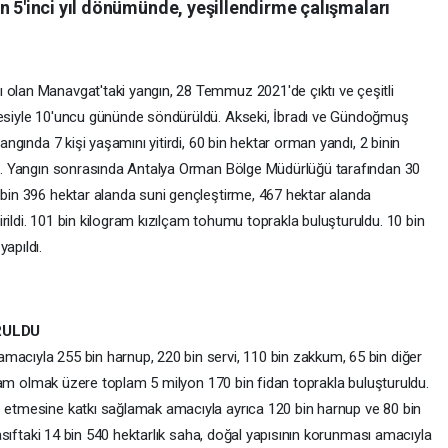
n 5'inci yıl dönümünde, yeşillendirme çalışmaları
 olan Manavgat'taki yangın, 28 Temmuz 2021'de çıktı ve çeşitli
alesiyle 10'uncu gününde söndürüldü. Akseki, İbradı ve Gündoğmuş
yangında 7 kişi yaşamını yitirdi, 60 bin hektar orman yandı, 2 binin
rdü. Yangın sonrasında Antalya Orman Bölge Müdürlüğü tarafından 30
 bin 396 hektar alanda suni gençleştirme, 467 hektar alanda
rildi. 101 bin kilogram kızılçam tohumu toprakla buluşturuldu. 10 bin
apıldı.
RULDU
macıyla 255 bin harnup, 220 bin servi, 110 bin zakkum, 65 bin diğer
zılçam olmak üzere toplam 5 milyon 170 bin fidan toprakla buluşturuldu.
e etmesine katkı sağlamak amacıyla ayrıca 120 bin harnup ve 80 bin
 vasıftaki 14 bin 540 hektarlık saha, doğal yapısının korunması amacıyla