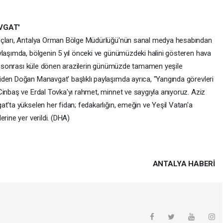
VGAT'
nuçları, Antalya Orman Bölge Müdürlüğü'nün sanal medya hesabından
ylaşımda, bölgenin 5 yıl önceki ve günümüzdeki halini gösteren hava
gın sonrası küle dönen arazilerin günümüzde tamamen yeşile
den Doğan Manavgat' başlıklı paylaşımda ayrıca, "Yangında görevleri
Cinbaş ve Erdal Tovka'yı rahmet, minnet ve saygıyla anıyoruz. Aziz
t'ta yükselen her fidan; fedakarlığın, emeğin ve Yeşil Vatan'a
rine yer verildi. (DHA)
ANTALYA HABERİ