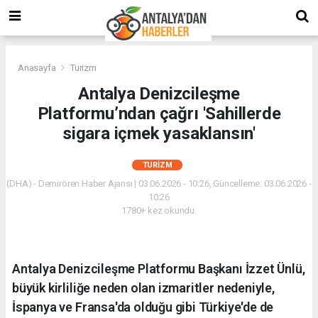
Anasayfa
Turizm
Antalya Denizcileşme
Platformu’ndan çağrı 'Sahillerde
sigara içmek yasaklansın'
TURIZM
(DHA) - Demirören Haber Ajansı | 03.06.2026 - 10:26, Güncelleme: 03.06.2026 -
10:26
1780+ kez okundu.
Antalya Denizcileşme Platformu Başkanı İzzet Ünlü,
büyük kirliliğe neden olan izmaritler nedeniyle,
İspanya ve Fransa'da olduğu gibi Türkiye'de de