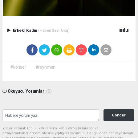
Erkek
|
Kadın
(Haberi Sesli Oku)
#konser
#reynmen
Okuyucu Yorumları
(0)
Gönder
Yorum yazarak Topluluk Kuralları’nı kabul etmiş bulunuyor ve
antalyadanhaberler.com sitesine yaptığınız yorumunuzla ilgili doğrudan veya dolaylı