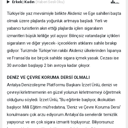
Erkek
|
Kadın
(Haberi Sesli Oku)
Türkiye'de yaz mevsimiyle birlikte Akdeniz ve Ege sahilleri başta
olmak üzere plajlarda yoğunluk artmaya başladı. Yerli ve
yabancı turistlerin akın ettiği plajlarda içilen sigaraların
izmaritleri büyük kirliliğe yol açıyor. Bilinçsiz vatandaşlar içtikleri
sigaraların ve diğer yiyecek- içeceklerin atıklarını sahile bırakıp
gidiyor. Turizmde Türkiye'nin rakibi Akdeniz ülkelerinden İspanya
ve Fransa'da ise birçok sahilde sigara içmek yasak. Cezası ise
30 avrodan başlayıp 2 bin avroya kadar çıkıyor.
DENİZ VE ÇEVRE KORUMA DERSİ OLMALI
Antalya Denizcileşme Platformu Başkanı İzzet Ünlü, denizi ve
çevreyi kirletmemenin en güzel yolunun kirletmemeyi öğretmek
olduğunu söyledi. İzzet Ünlü, “Bu eğitimle başlıyor, ilkokuldan
başlıyor. Milli Eğitim müfredatına, 'Deniz ve Çevre Koruma Dersi'
konulmasını çok arzu ediyorum Antalya'da senelerdir temizlik
yapıyoruz ve en çok sigara izmariti topluyoruz. Biliyorsunuz