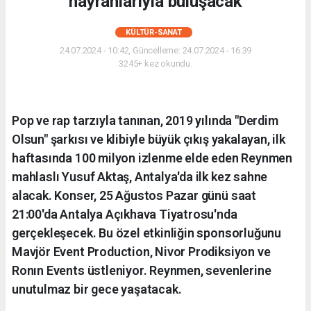
hayranlarıyla buluşacak
KÜLTÜR-SANAT
24.07.2024 - 10:42, Güncelleme: 24.07.2024 - 16:39
3245+ kez okundu.
Pop ve rap tarzıyla tanınan, 2019 yılında "Derdim
Olsun" şarkısı ve klibiyle büyük çıkış yakalayan, ilk
haftasında 100 milyon izlenme elde eden Reynmen
mahlaslı Yusuf Aktaş, Antalya'da ilk kez sahne
alacak. Konser, 25 Ağustos Pazar günü saat
21:00'da Antalya Açıkhava Tiyatrosu'nda
gerçekleşecek. Bu özel etkinliğin sponsorluğunu
Mavjör Event Production, Nivor Prodiksiyon ve
Ronın Events üstleniyor. Reynmen, sevenlerine
unutulmaz bir gece yaşatacak.