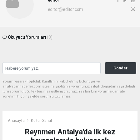
editor@editor.com
Okuyucu Yorumları
(0)
Gönder
Yorum yazarak Topluluk Kuralları’nı kabul etmiş bulunuyor ve
antalyadanhaberler.com sitesine yaptığınız yorumunuzla ilgili doğrudan veya dolaylı
tüm sorumluluğu tek başınıza üstleniyorsunuz. Yazılan tüm yorumlardan site
yönetimi hiçbir şekilde sorumlu tutulamaz.
Anasayfa
Kültür-Sanat
Reynmen Antalya'da ilk kez