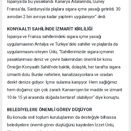
İspanya'da bu yasaklandı. Kanarya Adalarında, Güney
Fransa'da, Sardunya'da plajlara sigara içme yasağı getirildi. 30
avrodan 2 bin avroya kadar yaptırım uygulanıyor" dedi.
KONYAALTI SAHİLİNDE İZMARİT KİRLİLİĞİ
İspanya ve Fransa sahillerindeki sigara içme yasağı
uygulamasının Antalya ve Türkiye'deki sahiller ve plajlarda da
uygulanmasını isteyen Ünlü, “Sahillerimizde sigara içmenin
yasaklanması deniz ve çevre bakımından önemli bir konu.
Örneğin Konyaaltı Sahili'nde baktık, dolaştık, her tarafta sigara
izmariti dolu. Bunlar nehirlere, kanalizasyonlara ve oradan
direkt denize gidiyor. İçme sularına karışıyor. Hem sağlığımız
hem doğamız için çok zararlı. Kanserojen bir madde ve izmarit
10 ile 15 yıl arasında doğada bertaraf olabiliyor" diye konuştu.
BELEDİYELERE ÖNEMLİ GÖREV DÜŞÜYOR
Bu konuda sivil toplum kuruluşlarının da desteğiyle bilhassa
belediyelere önemli görev düştüğünü kaydeden İzzet Ünlü,