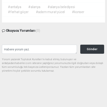
#antalya
#alanya
#alanya belediyesi
#ferhat göçer
#adem murat yücel
#konser
Okuyucu Yorumları
(0)
Gönder
Yorum yazarak Topluluk Kuralları’nı kabul etmiş bulunuyor ve
antalyadanhaberler.com sitesine yaptığınız yorumunuzla ilgili doğrudan veya dolaylı
tüm sorumluluğu tek başınıza üstleniyorsunuz. Yazılan tüm yorumlardan site
yönetimi hiçbir şekilde sorumlu tutulamaz.
haber paketi
haber scripti
haber yazılımı
Tüm hakları saklı tutulmaktadır.Copyright 2026©