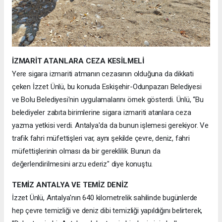
İZMARİT ATANLARA CEZA KESİLMELİ
Yere sigara izmariti atmanın cezasının olduğuna da dikkati
çeken İzzet Ünlü, bu konuda Eskişehir-Odunpazarı Belediyesi
ve Bolu Belediyesi'nin uygulamalarını örnek gösterdi. Ünlü, “Bu
belediyeler zabıta birimlerine sigara izmariti atanlara ceza
yazma yetkisi verdi. Antalya'da da bunun işlemesi gerekiyor. Ve
trafik fahri müfettişleri var, aynı şekilde çevre, deniz, fahri
müfettişlerinin olması da bir gereklilik. Bunun da
değerlendirilmesini arzu ederiz" diye konuştu.
TEMİZ ANTALYA VE TEMİZ DENİZ
İzzet Ünlü, Antalya'nın 640 kilometrelik sahilinde bugünlerde
hep çevre temizliği ve deniz dibi temizliği yapıldığını belirterek,