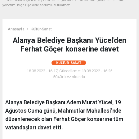
tüm sorumluluğu tek başınıza üstleniyorsunuz. Yazılan tüm yorumlardan site
yönetimi hiçbir şekilde sorumlu tutulamaz.
Anasayfa
Kültür-Sanat
Alanya Belediye Başkanı Yücel'den
Ferhat Göçer konserine davet
KÜLTÜR-SANAT
18.08.2022 - 16:17, Güncelleme: 18.08.2022 - 16:25
5040+ kez okundu.
Alanya Belediye Başkanı Adem Murat Yücel, 19
Ağustos Cuma günü, Mahmutlar Mahallesi’nde
düzenlenecek olan Ferhat Göçer konserine tüm
vatandaşları davet etti.