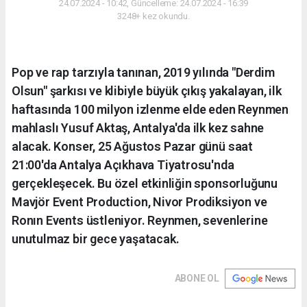
24.07.2024 - 10:42, Güncelleme: 24.07.2024 - 16:39
3248+ kez okundu.
Pop ve rap tarzıyla tanınan, 2019 yılında "Derdim
Olsun" şarkısı ve klibiyle büyük çıkış yakalayan, ilk
haftasında 100 milyon izlenme elde eden Reynmen
mahlaslı Yusuf Aktaş, Antalya'da ilk kez sahne
alacak. Konser, 25 Ağustos Pazar günü saat
21:00'da Antalya Açıkhava Tiyatrosu'nda
gerçekleşecek. Bu özel etkinliğin sponsorluğunu
Mavjör Event Production, Nivor Prodiksiyon ve
Ronın Events üstleniyor. Reynmen, sevenlerine
unutulmaz bir gece yaşatacak.
ABONE OL