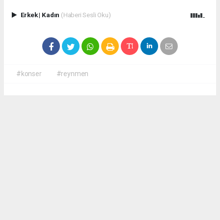
Erkek
|
Kadın
(Haberi Sesli Oku)
#konser
#reynmen
Okuyucu Yorumları
(0)
Gönder
Yorum yazarak Topluluk Kuralları’nı kabul etmiş bulunuyor ve
antalyadanhaberler.com sitesine yaptığınız yorumunuzla ilgili doğrudan veya dolaylı
tüm sorumluluğu tek başınıza üstleniyorsunuz. Yazılan tüm yorumlardan site
yönetimi hiçbir şekilde sorumlu tutulamaz.