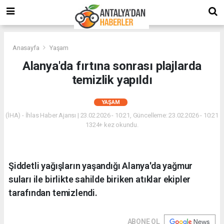
Anasayfa
Yaşam
Alanya'da fırtına sonrası plajlarda
temizlik yapıldı
YAŞAM
(İHA) - İhlas Haber Ajansı | 23.02.2026 - 10:21, Güncelleme: 23.02.2026 - 10:21
1324+ kez okundu.
Şiddetli yağışların yaşandığı Alanya'da yağmur
suları ile birlikte sahilde biriken atıklar ekipler
tarafından temizlendi.
ABONE OL