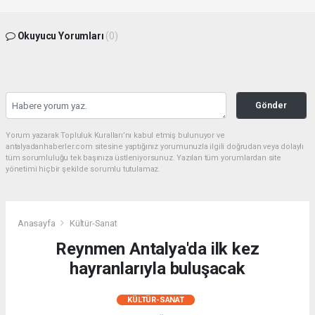
Okuyucu Yorumları
(0)
Gönder
Yorum yazarak Topluluk Kuralları’nı kabul etmiş bulunuyor ve
antalyadanhaberler.com sitesine yaptığınız yorumunuzla ilgili doğrudan veya dolaylı
tüm sorumluluğu tek başınıza üstleniyorsunuz. Yazılan tüm yorumlardan site
yönetimi hiçbir şekilde sorumlu tutulamaz.
Anasayfa
Kültür-Sanat
Reynmen Antalya'da ilk kez
hayranlarıyla buluşacak
KÜLTÜR-SANAT