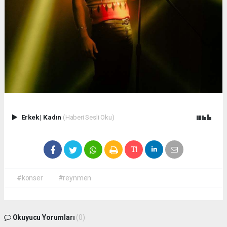
Erkek
|
Kadın
(Haberi Sesli Oku)
#konser
#reynmen
Okuyucu Yorumları
(0)