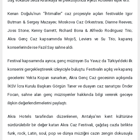
Say, vokalde Seda Kırankaya ve perküsyonda Aykut Köselerli eşlik etti.
Kenan Doğulu’nun “İhtimaller” caz projesiyle açılan festivalde Igor
Butman & Sergey Mazayev; Moskova Caz Orkestrası; Dianne Reeves;
Joss Stone; Kenny Garrett; Richard Bona & Alfredo Rodriguez Trio;
Akra Genç Caz kapsamında Mojo5, Leviers ve Su Trio; kapanış
konserlerinde ise Fazıl Say sahne aldı.
Festival kapsamında ayrıca; genç müzisyen Su Yavuz da Türkiye’deki ilk
konserini gerçekleştirerek izleyiciyle buluştu. Festivalin açılış ve kapanış
gecelerini Yekta Kopan sunarken, Akra Genç Caz gecesinin açılışında
İKSV İcra Kurulu Başkanı Görgün Taner ve duayen caz sanatçısı Önder
Focan, sahne alan genç müzisyenler hakkında bilgi vererek geceye
ilişkin değerlendirmelerini paylaştı.
Akra Hotels tarafından düzenlenen, Antalya’nın kent kültürüne
sürdürülebilir bir değer katan Akra Caz Festivali, çağdaş cazla birlikte
funk, rock, Latin, soul, pop ve dünya müziğini cazın zengin dokusuyla