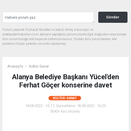
Gönder
Yorum yazarak Topluluk Kuralları’nı kabul etmiş bulunuyor ve
antalyadanhaberler.com sitesine yaptığınız yorumunuzla ilgili doğrudan veya dolaylı
tüm sorumluluğu tek başınıza üstleniyorsunuz. Yazılan tüm yorumlardan site
yönetimi hiçbir şekilde sorumlu tutulamaz.
Anasayfa
Kültür-Sanat
Alanya Belediye Başkanı Yücel'den
Ferhat Göçer konserine davet
KÜLTÜR-SANAT
18.08.2022 - 16:17, Güncelleme: 18.08.2022 - 16:25
5042+ kez okundu.