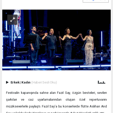
Erkek
|
Kadın
(Haberi Sesli Oku)
Festivalin kapanışında sahne alan Fazıl Say, özgün besteleri, sevilen
şarkıları ve caz uyarlamalarından oluşan özel repertuvarını
müzikseverlerle paylaştı. Fazıl Say’a bu konserlerde flütte Aslıhan And