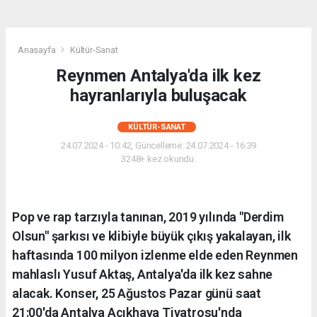
Anasayfa
Kültür-Sanat
Reynmen Antalya'da ilk kez
hayranlarıyla buluşacak
KÜLTÜR-SANAT
24.07.2024 - 10:42, Güncelleme: 24.07.2024 - 16:39
3248+ kez okundu.
Pop ve rap tarzıyla tanınan, 2019 yılında "Derdim
Olsun" şarkısı ve klibiyle büyük çıkış yakalayan, ilk
haftasında 100 milyon izlenme elde eden Reynmen
mahlaslı Yusuf Aktaş, Antalya'da ilk kez sahne
alacak. Konser, 25 Ağustos Pazar günü saat
21:00'da Antalya Açıkhava Tiyatrosu'nda