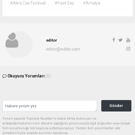
#Akra Caz Festivali
#Fazıl Say
#Antalya
editor
editor@editor.com
Okuyucu Yorumları
(0)
Gönder
Yorum yazarak Topluluk Kuralları’nı kabul etmiş bulunuyor ve
antalyadanhaberler.com sitesine yaptığınız yorumunuzla ilgili doğrudan veya dolaylı
tüm sorumluluğu tek başınıza üstleniyorsunuz. Yazılan tüm yorumlardan site
yönetimi hiçbir şekilde sorumlu tutulamaz.