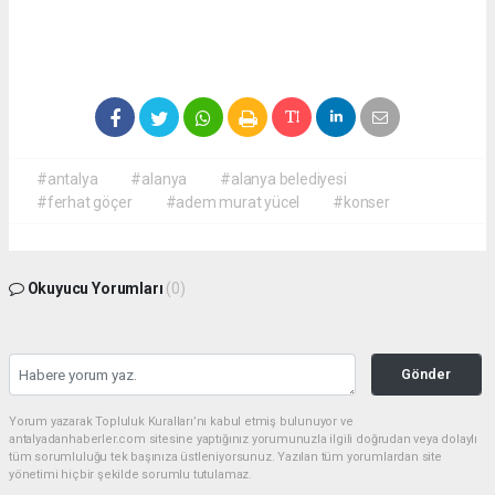
#antalya
#alanya
#alanya belediyesi
#ferhat göçer
#adem murat yücel
#konser
Okuyucu Yorumları
(0)
Gönder
Yorum yazarak Topluluk Kuralları’nı kabul etmiş bulunuyor ve
antalyadanhaberler.com sitesine yaptığınız yorumunuzla ilgili doğrudan veya dolaylı
tüm sorumluluğu tek başınıza üstleniyorsunuz. Yazılan tüm yorumlardan site
yönetimi hiçbir şekilde sorumlu tutulamaz.